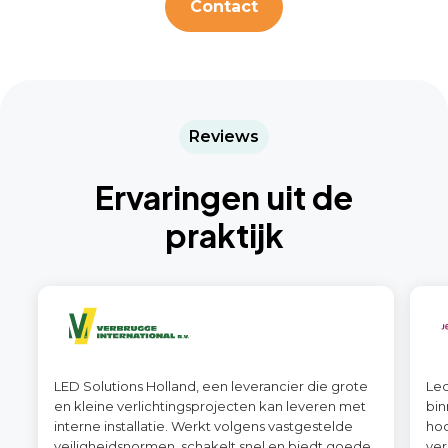
Contact
Reviews
Ervaringen uit de
praktijk
LED Solutions Holland, een leverancier die grote
Led
en kleine verlichtingsprojecten kan leveren met
bin
interne installatie. Werkt volgens vastgestelde
hoo
veiligheidsnormen, schakelt snel en biedt goede
ver