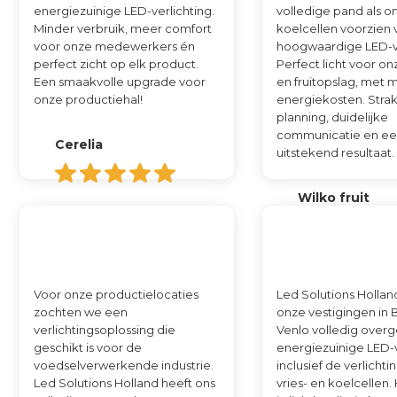
energiezuinige LED-verlichting.
volledige pand als o
Minder verbruik, meer comfort
koelcellen voorzien 
voor onze medewerkers én
hoogwaardige LED-ve
perfect zicht op elk product.
Perfect licht voor o
Een smaakvolle upgrade voor
en fruitopslag, met 
onze productiehal!
energiekosten. Stra
planning, duidelijke
communicatie en e
Cerelia
uitstekend resultaat.
Wilko fruit
Voor onze productielocaties
Led Solutions Hollan
zochten we een
onze vestigingen in
verlichtingsoplossing die
Venlo volledig overg
geschikt is voor de
energiezuinige LED-v
voedselverwerkende industrie.
inclusief de verlichti
Led Solutions Holland heeft ons
vries- en koelcellen. 