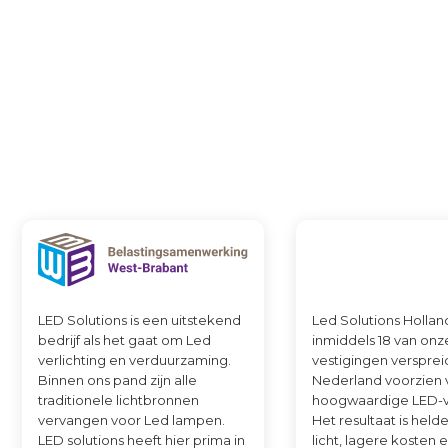
verhoog de lichtkwaliteit – met
maatwerkoplossingen die aansluiten op
uw ruimte en behoeften.
LED Solutions is een uitstekend
Led Solutions Hollan
bedrijf als het gaat om Led
inmiddels 18 van onz
verlichting en verduurzaming.
vestigingen versprei
Binnen ons pand zijn alle
Nederland voorzien 
traditionele lichtbronnen
hoogwaardige LED-ve
vervangen voor Led lampen.
Het resultaat is held
LED solutions heeft hier prima in
licht, lagere kosten 