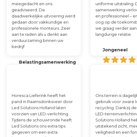
meegedacht en ons
uniforme uitstraling.
geadviseerd. De
samenwerking verlo
daadwerkelijke uitvoering werd
en professioneel – e
gedaan door vakkundige en
oog op de toekoms
professionele monteurs. Zeer
we graag verder aa
aan te raden als u denkt aan
langdurige relatie.
verduurzaming binnen uw
bedrijf.
Jongeneel
Belastingsamenwerking
West-Brabant
Horesca Lieferink heeft het
Ons terrein is dagelij
pand in Raamsdonksveer door
gebruik voor zware l
Led Solutions Holland laten
recycling. Dankzij d
voorzien van LED-verlichting.
LED-terreinverlichti
Tijdens de schouwronde heeft
Solutions Holland h
Led Solutions ons extra tips
uitstekend zicht, me
gegeven om een extra
veiligheid en een for