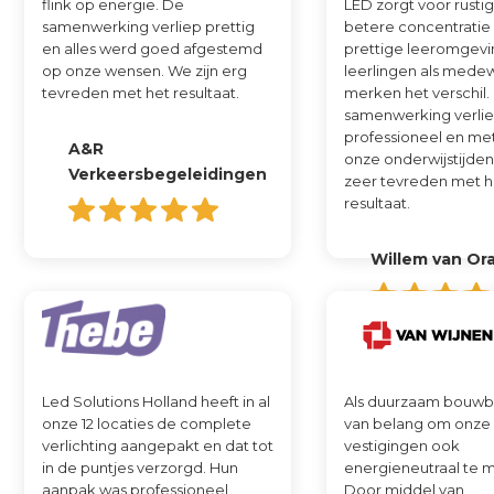
flink op energie. De
LED zorgt voor rustige
samenwerking verliep prettig
betere concentratie
en alles werd goed afgestemd
prettige leeromgevi
op onze wensen. We zijn erg
leerlingen als mede
tevreden met het resultaat.
merken het verschil.
samenwerking verlie
professioneel en me
A&R
onze onderwijstijden
Verkeersbegeleidingen
zeer tevreden met h
resultaat.
Willem van Or
Led Solutions Holland heeft in al
Als duurzaam bouwbed
onze 12 locaties de complete
van belang om onze
verlichting aangepakt en dat tot
vestigingen ook
in de puntjes verzorgd. Hun
energieneutraal te 
aanpak was professioneel,
Door middel van