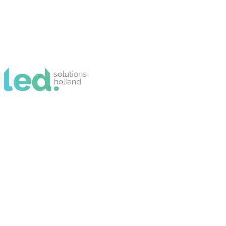
LED verlichting voor elk
bedrijfspand
Van advies tot installatie
: wij helpen
bedrijven hun verlichting te verbeteren.
Bespaar energie, verlaag kosten en