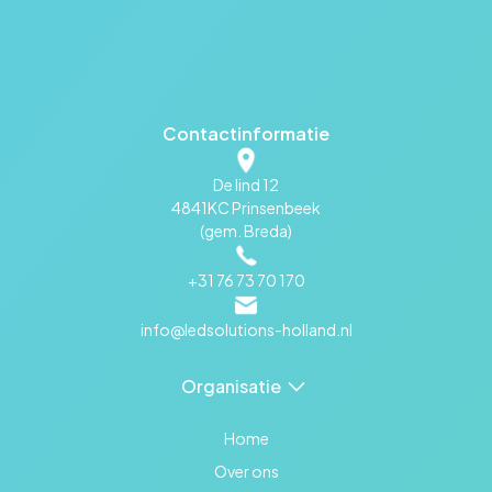
Contactinformatie
De lind 12
4841KC Prinsenbeek
(gem. Breda)
+31 76 73 70 170
info@ledsolutions-holland.nl
Organisatie
Home
Over ons