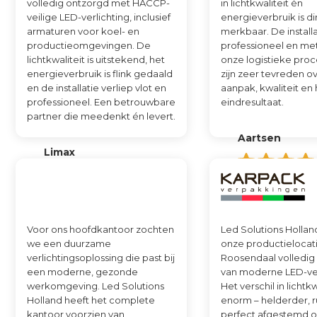
volledig ontzorgd met HACCP-
in lichtkwaliteit én
veilige LED-verlichting, inclusief
energieverbruik is di
armaturen voor koel- en
merkbaar. De installa
productieomgevingen. De
professioneel en me
lichtkwaliteit is uitstekend, het
onze logistieke pro
energieverbruik is flink gedaald
zijn zeer tevreden o
en de installatie verliep vlot en
aanpak, kwaliteit en
professioneel. Een betrouwbare
eindresultaat.
partner die meedenkt én levert.
Aartsen
Limax
Voor ons hoofdkantoor zochten
Led Solutions Hollan
we een duurzame
onze productielocati
verlichtingsoplossing die past bij
Roosendaal volledig
een moderne, gezonde
van moderne LED-ver
werkomgeving. Led Solutions
Het verschil in lichtkw
Holland heeft het complete
enorm – helderder, r
kantoor voorzien van
perfect afgestemd 