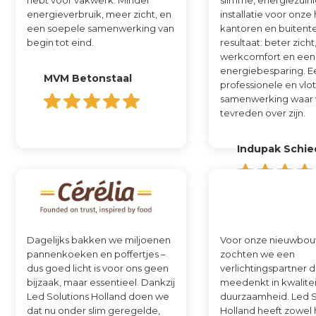
hebt voor vakwerk. Minder
slimme, energiezuin
energieverbruik, meer zicht, en
installatie voor onze 
een soepele samenwerking van
kantoren en buitente
begin tot eind.
resultaat: beter zich
werkcomfort en een 
energiebesparing. E
MVM Betonstaal
professionele en vlo
samenwerking waar 
tevreden over zijn.
Indupak Schi
Dagelijks bakken we miljoenen
Voor onze nieuwbou
pannenkoeken en poffertjes –
zochten we een
dus goed licht is voor ons geen
verlichtingspartner d
bijzaak, maar essentieel. Dankzij
meedenkt in kwalitei
Led Solutions Holland doen we
duurzaamheid. Led S
dat nu onder slim geregelde,
Holland heeft zowel 