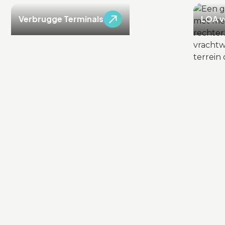
Verbrugge Terminals
LOA v