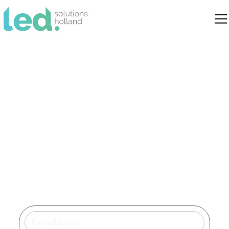
Loodsverlichting
Verbeter de veiligheid en efficiëntie met
optimale loodsverlichting. Creëer
optimale werkomstandigheden met een
oplossing op maat.