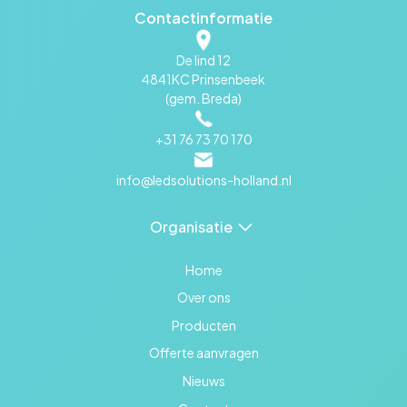
Contactinformatie
De lind 12
4841KC Prinsenbeek
(gem. Breda)
+31 76 73 70 170
info@ledsolutions-holland.nl
Organisatie
Home
Over ons
Producten
Offerte aanvragen
Nieuws