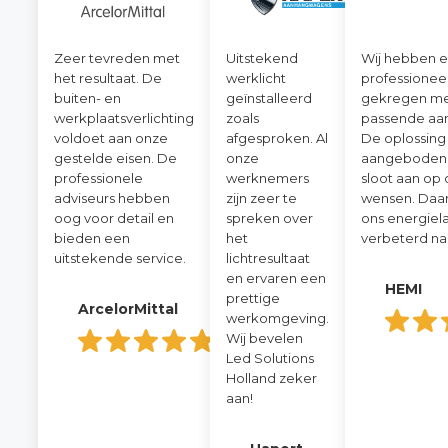
Zeer tevreden met
Uitstekend
Wij hebben 
het resultaat. De
werklicht
professionee
buiten- en
geïnstalleerd
gekregen me
werkplaatsverlichting
zoals
passende aan
voldoet aan onze
afgesproken. Al
De oplossing
gestelde eisen. De
onze
aangeboden
professionele
werknemers
sloot aan op
adviseurs hebben
zijn zeer te
wensen. Daar
oog voor detail en
spreken over
ons energiel
bieden een
het
verbeterd naa
uitstekende service.
lichtresultaat
en ervaren een
HEMI
prettige
ArcelorMittal
werkomgeving.
Wij bevelen
Led Solutions
Holland zeker
aan!