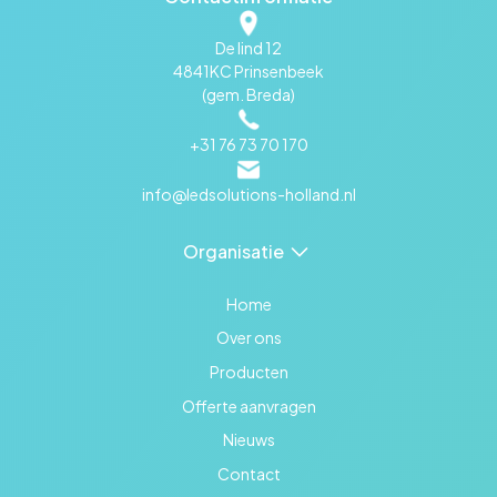
De lind 12
4841KC Prinsenbeek
(gem. Breda)
+31 76 73 70 170
info@ledsolutions-holland.nl
Organisatie
Home
Over ons
Producten
Offerte aanvragen
Nieuws
Contact