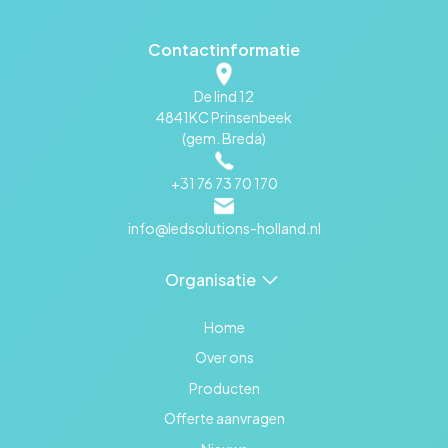
Contactinformatie
De lind 12
4841KC Prinsenbeek
(gem. Breda)
+31 76 73 70 170
info@ledsolutions-holland.nl
Organisatie
Home
Over ons
Producten
Offerte aanvragen