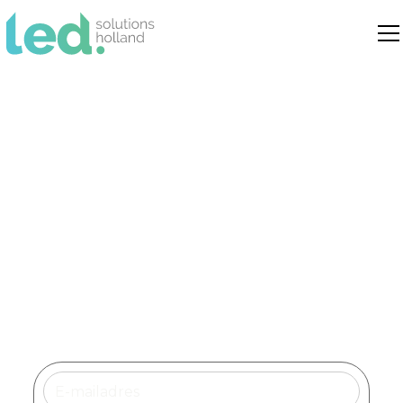
Led verlichting Deurne
Dé specialist in duurzame led
verlichtingsoplossingen voor bedrijven,
instellingen en openbare ruimtes in
Deurne.