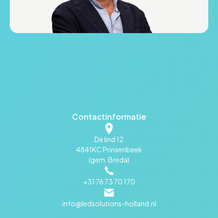
Contactinformatie
De lind 12
4841KC Prinsenbeek
(gem. Breda)
+31 76 73 70 170
info@ledsolutions-holland.nl