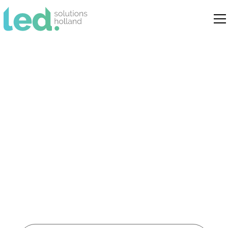
Led verlichting
Renswoude
Dé specialist in duurzame led
verlichtingsoplossingen voor bedrijven,
instellingen en openbare ruimtes in
Renswoude.