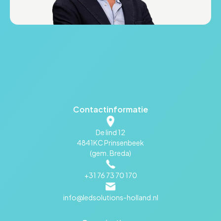
Contactinformatie
De lind 12
4841KC Prinsenbeek
(gem. Breda)
+31 76 73 70 170
info@ledsolutions-holland.nl