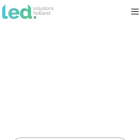
Led verlichting
Alphen aan den Rijn
Dé specialist in duurzame led
verlichtingsoplossingen voor bedrijven,
instellingen en openbare ruimtes in
Alphen aan den Rijn.