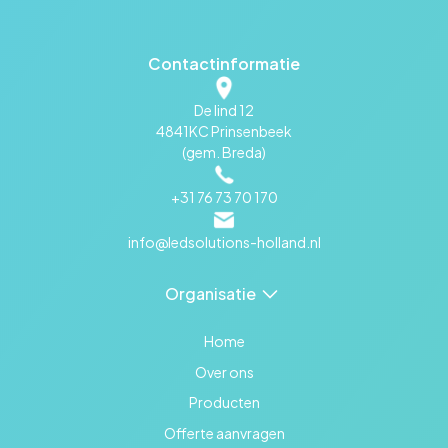
Contactinformatie
De lind 12
4841KC Prinsenbeek
(gem. Breda)
+31 76 73 70 170
info@ledsolutions-holland.nl
Organisatie
Home
Over ons
Producten
Offerte aanvragen