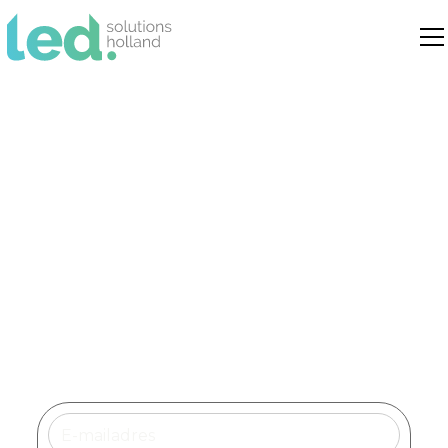
Led verlichting Bladel
Dé specialist in duurzame led
verlichtingsoplossingen voor bedrijven,
instellingen en openbare ruimtes in
Bladel.