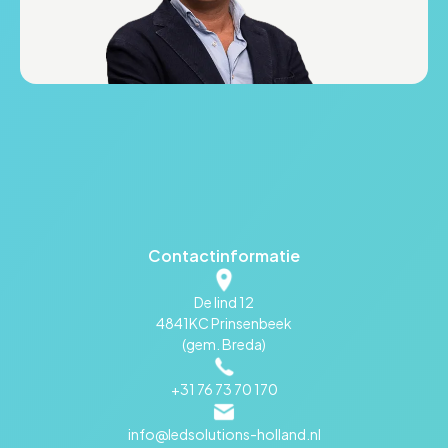
Contactinformatie
De lind 12
4841KC Prinsenbeek
(gem. Breda)
+31 76 73 70 170
info@ledsolutions-holland.nl