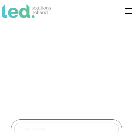
Led verlichting Leiden
Dé specialist in duurzame led
verlichtingsoplossingen voor bedrijven,
instellingen en openbare ruimtes in
Leiden.