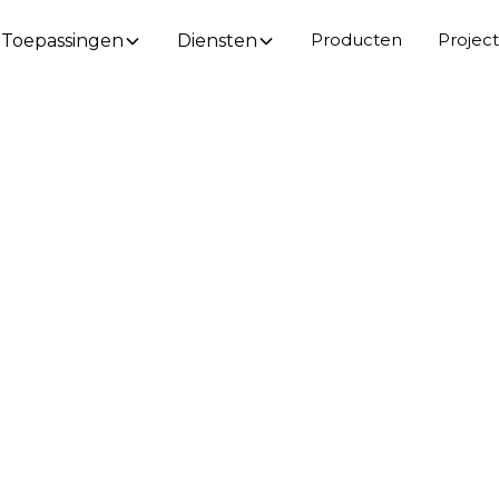
Producten
Projec
Toepassingen
Diensten
htpuntje?