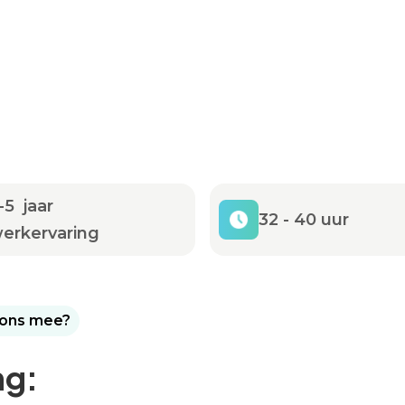
-5 jaar
32 - 40 uur
erkervaring
t ons mee?
ng: