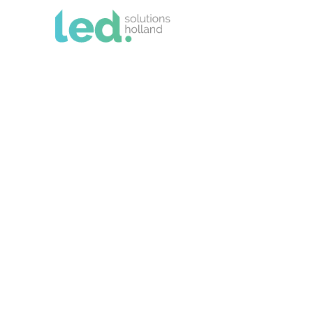
Vacatures
Werkvoorbereider
Word jij ons nieuwe organisatorische lic