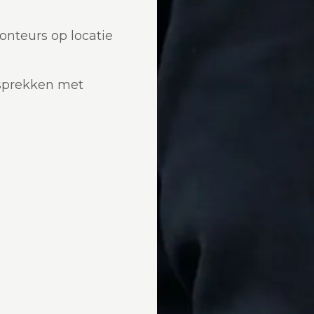
nteurs op locatie
sprekken met