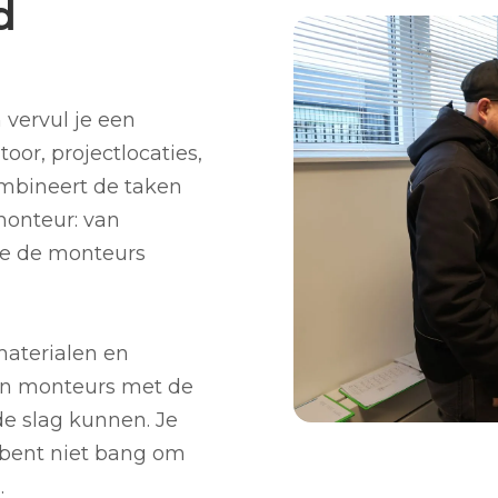
d
vervul je een
toor, projectlocaties,
ombineert de taken
monteur: van
tie de monteurs
materialen en
 en monteurs met de
de slag kunnen. Je
 bent niet bang om
.