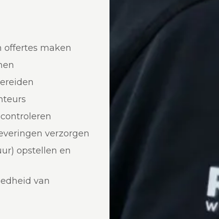
n offertes maken
nnen
bereiden
nteurs
controleren
leveringen verzorgen
ur) opstellen en
eedheid van