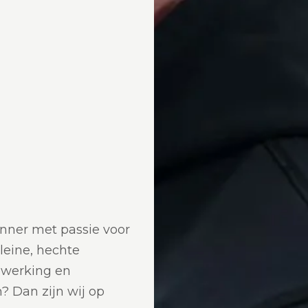
unner met passie voor
leine, hechte
enwerking en
? Dan zijn wij op