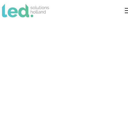
CE-markering en LED:
wat zegt dit over de
veiligheid?
Ontdek wat CE-markering betekent voor
de veiligheid en betrouwbaarheid van