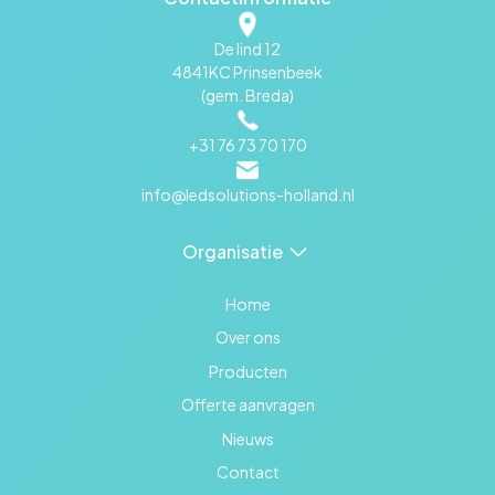
De lind 12
4841KC Prinsenbeek
(gem. Breda)
+31 76 73 70 170
info@ledsolutions-holland.nl
Organisatie
Home
Over ons
Producten
Offerte aanvragen
Nieuws
Contact