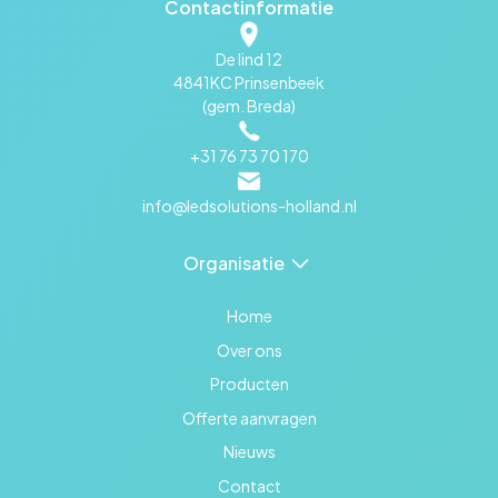
Contactinformatie
De lind 12
4841KC Prinsenbeek
(gem. Breda)
+31 76 73 70 170
info@ledsolutions-holland.nl
Organisatie
Home
Over ons
Producten
Offerte aanvragen
Nieuws
Contact