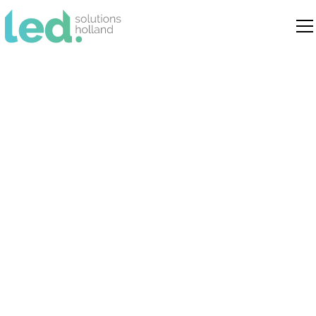
Hoe CRI en
kleurtemperatuur de
lichtkwaliteit
beïnvloeden
Inzicht in het belang van CRI en