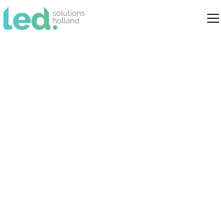
LED kleurtemperatuur
kiezen: 3000K, 4000K
of 6000K?
Advies en uitleg over de juiste led
kleurtemperatuur voor commerciële en