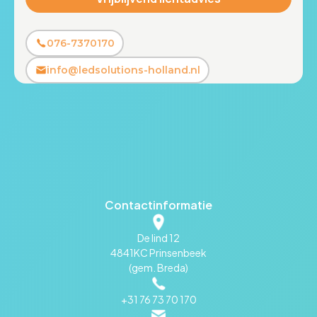
076-7370170
info@ledsolutions-holland.nl
Contactinformatie
De lind 12
4841KC Prinsenbeek
(gem. Breda)
+31 76 73 70 170