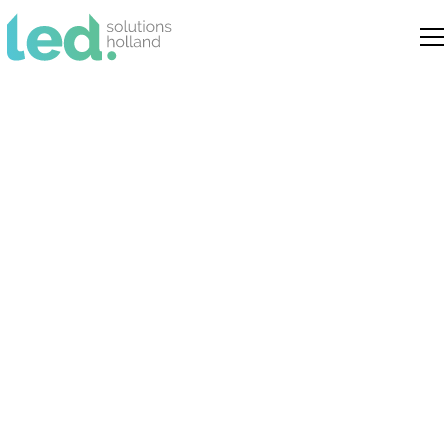
LED panelen:
levensduur, garantie en
betrouwbaarheid
Inzicht in de levensduur, garantie en
betrouwbaarheid van led panelen in