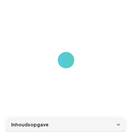
tubes) en complete ombouw of
vervanging van industriële en
commerciële lichtarmaturen. Praktische
overwegingen voor facilitair managers
en professionals.
Victor
Inhoudsopgave