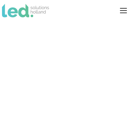
Led retrofit vs.
ombouwen: de beste
keuze voor jouw
situatie
Vergelijking van led retrofit (bijv. led