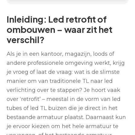
Inleiding: Led retrofit of ombouwen – waar zit het
Wat houdt led retrofit precies in?
Ombouwen: het armatuur volledig laten
Waarom retrofit met led tubes niet wordt
Volledige vervanging van het armatuur: wanneer
Wat zegt de wet- en regelgeving over retrofit en
Wat is nu slim: retrofit, ombouwen of vervangen?
Inleiding: Led retrofit of
verschil?
meegroeien
aanbevolen
kies je hiervoor?
ombouwen?
ombouwen – waar zit het
verschil?
Als je in een kantoor, magazijn, loods of
andere professionele omgeving werkt, krijg
je vroeg of laat de vraag: wat is de slimste
manier om van traditionele TL naar led
verlichting over te stappen? Je hoort vaak
over ‘retrofit’ – meestal in de vorm van led
tubes of led TL buizen die je direct in het
bestaande armatuur plaatst. Daarnaast kun
je ervoor kiezen om het hele armatuur te