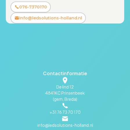
076-7370170
info@ledsolutions-holland.nl
Contactinformatie
De lind 12
4841KC Prinsenbeek
(gem. Breda)
+31 76 73 70 170
info@ledsolutions-holland.nl