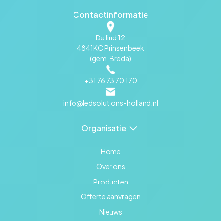
Contactinformatie
De lind 12
4841KC Prinsenbeek
(gem. Breda)
+31 76 73 70 170
info@ledsolutions-holland.nl
Organisatie
Home
Over ons
Producten
Offerte aanvragen
Nieuws