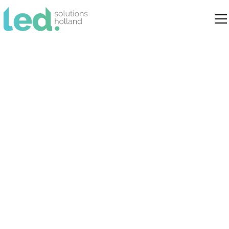
Problemen met led
installatie?
Oplossingen voor
veelvoorkomende
fouten