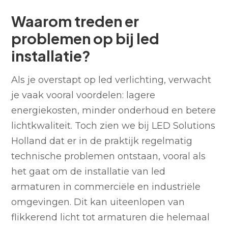
Waarom treden er problemen op bij led installatie?
Problemen door verkeerde retrofit toepassingen
Installatiefouten door verkeerde bekabeling of
Problemen met lichtkwaliteit: kleurtemperatuur en
Aandachtspunten rondom dimmen en
Welke installatieaanpak levert structureel minder
Bespaar tot 89% én voorkom onverwachte
Waarom treden er
drivers
CRI
lichtsturing
problemen op?
installatieproblemen
problemen op bij led
installatie?
Als je overstapt op led verlichting, verwacht
je vaak vooral voordelen: lagere
energiekosten, minder onderhoud en betere
lichtkwaliteit. Toch zien we bij LED Solutions
Holland dat er in de praktijk regelmatig
technische problemen ontstaan, vooral als
het gaat om de installatie van led
armaturen in commerciële en industriële
omgevingen. Dit kan uiteenlopen van
flikkerend licht tot armaturen die helemaal