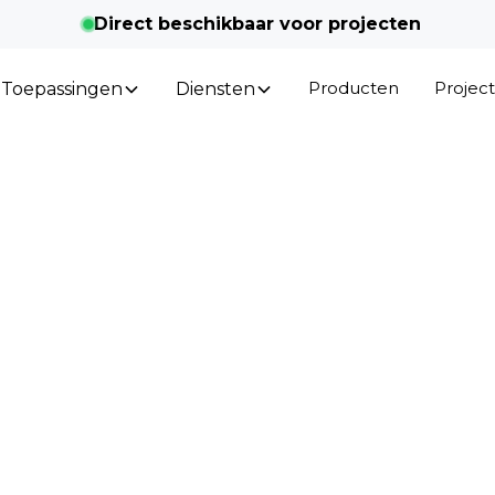
Direct beschikbaar voor projecten
Producten
Projec
Toepassingen
Diensten
ichtingsrendement verhog
magazijnen met LED
gaand artikel voor professionals over het verhoge