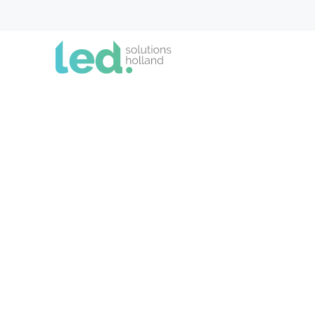
Verl
Een diep