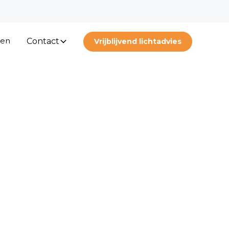
ten
Contact
Vrijblijvend lichtadvies
en in
n van het