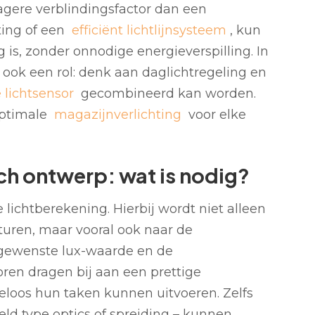
gere verblindingsfactor dan een
ting of een
efficiënt lichtlijnsysteem
, kun
g is, zonder onnodige energieverspilling. In
ook een rol: denk aan daglichtregeling en
 lichtsensor
gecombineerd kan worden.
optimale
magazijnverlichting
voor elke
ch ontwerp: wat is nodig?
 lichtberekening. Hierbij wordt niet alleen
uren, maar vooral ook naar de
e gewenste lux-waarde en de
oren dragen bij aan een prettige
oos hun taken kunnen uitvoeren. Zelfs
eeld type optics of spreiding – kunnen