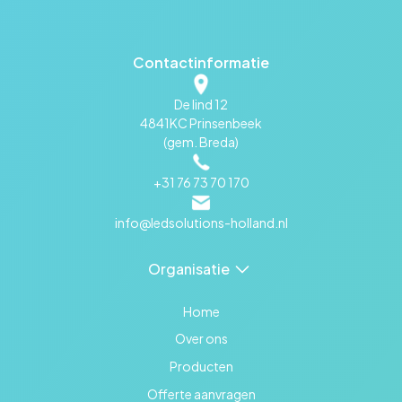
Contactinformatie
De lind 12
4841KC Prinsenbeek
(gem. Breda)
+31 76 73 70 170
info@ledsolutions-holland.nl
Organisatie
Home
Over ons
Producten
Offerte aanvragen