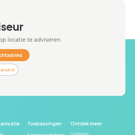
iseur
op locatie te adviseren.
and.nl
anisatie
Toepassingen
Ontdek meer
me
Lichtplan
Kantoorverlichting