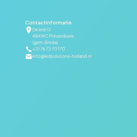
Contactinformatie
De lind 12
4841KC Prinsenbeek
(gem. Breda)
+31 76 73 70 170
info@ledsolutions-holland.nl