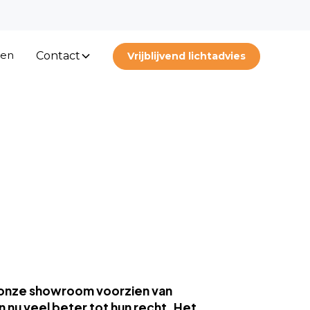
ten
Contact
Vrijblijvend lichtadvies
ft onze showroom voorzien van
nu veel beter tot hun recht. Het