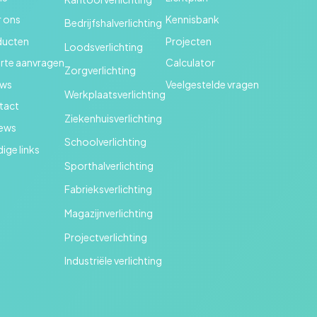
 ons
Kennisbank
Bedrijfshalverlichting
ducten
Projecten
Loodsverlichting
rte aanvragen
Calculator
Zorgverlichting
uws
Veelgestelde vragen
Werkplaatsverlichting
tact
Ziekenhuisverlichting
iews
Schoolverlichting
ige links
Sporthalverlichting
Fabrieksverlichting
Magazijnverlichting
Projectverlichting
Industriële verlichting