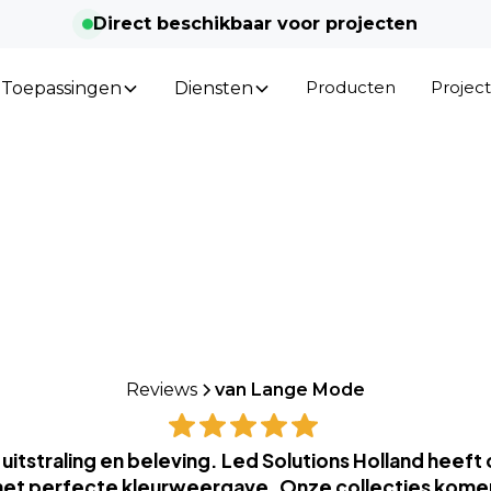
Direct beschikbaar voor projecten
Producten
Projec
Toepassingen
Diensten
Reviews
van Lange Mode
om uitstraling en beleving. Led Solutions Holland hee
t perfecte kleurweergave. Onze collecties komen 