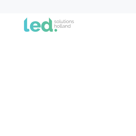
EI
voo
Alles over