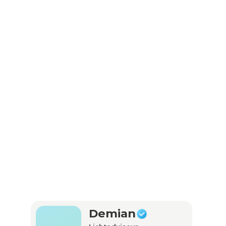
 markt.
Demian