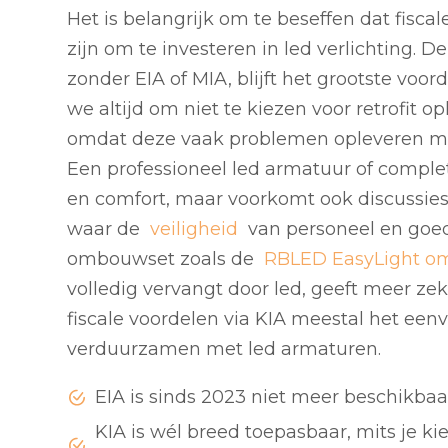
Het is belangrijk om te beseffen dat fisc
zijn om te investeren in led verlichting. 
zonder EIA of MIA, blijft het grootste voor
we altijd om niet te kiezen voor retrofit o
omdat deze vaak problemen opleveren met
Een professioneel led armatuur of comple
en comfort, maar voorkomt ook discussies
waar de
veiligheid
van personeel en goed
ombouwset zoals de
RBLED EasyLight o
volledig vervangt door led, geeft meer zek
fiscale voordelen via KIA meestal het eenv
verduurzamen met led armaturen.
EIA is sinds 2023 niet meer beschikbaar
KIA is wél breed toepasbaar, mits je k