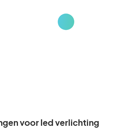
IL en hun rol bij led-investeringen in de zakelijke
Demian
ngen voor led verlichting