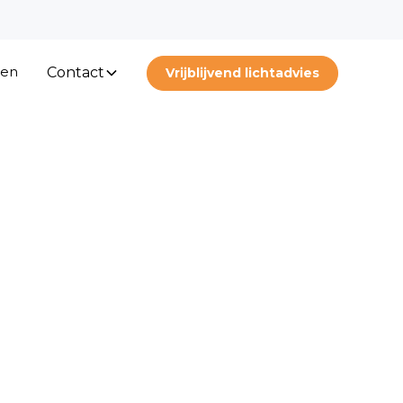
ten
Contact
Vrijblijvend lichtadvies
ale
ngen
A, KIA, MIA