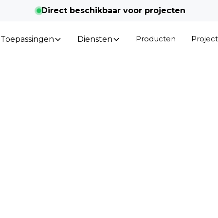
Direct beschikbaar voor projecten
Producten
Projec
Toepassingen
Diensten
A, KIA, MIA en VAMIL: fisc
rdelen voor LED-investeri
 fiscale regelingen rond led verlichting. Begrijp EI