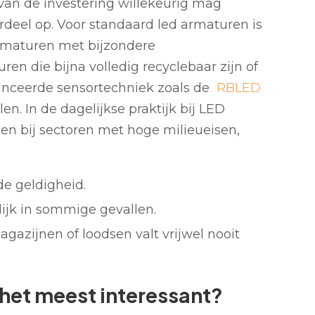
 van de investering willekeurig mag
voordeel op. Voor standaard led armaturen is
armaturen met bijzondere
en die bijna volledig recyclebaar zijn of
anceerde sensortechniek zoals de
RBLED
en. In de dagelijkse praktijk bij LED
en bij sectoren met hoge milieueisen,
 de geldigheid.
ijk in sommige gevallen.
gazijnen of loodsen valt vrijwel nooit
l het meest interessant?