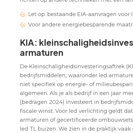
richten op andere technieken met een lan
Let op: bestaande EIA-aanvragen voor le
Voor andere energiebesparende maatre
KIA: kleinschaligheidsinves
armaturen
De Kleinschaligheidsinvesteringsaftrek (K
bedrijfsmiddelen, waaronder led armaturen.
niet specifiek op energie- of milieubespar
algemeen. Als je als bedrijf in een jaar 
(bedragen 2024) investeert in bedrijfsmidd
fiscale winst. Voor led verlichting geldt d
armaturen of gecertificeerde ombouwsets,
led TL buizen. We zien in de praktijk vaa