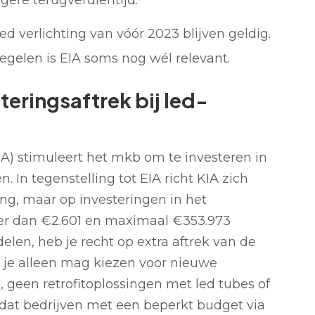
gere terugverdientijd.
d verlichting van vóór 2023 blijven geldig.
gelen is EIA soms nog wél relevant.
teringsaftrek bij led-
IA) stimuleert het mkb om te investeren in
 In tegenstelling tot EIA richt KIA zich
ing, maar op investeringen in het
meer dan €2.601 en maximaal €353.973
elen, heb je recht op extra aftrek van de
at je alleen mag kiezen voor nieuwe
 geen retrofitoplossingen met led tubes of
k dat bedrijven met een beperkt budget via