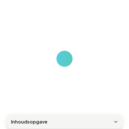
vervangen van TTX200/TTX400
lichtlijnen door led verlichting, inclusief
aandachtspunten, alternatieven voor
retrofit en praktische adviezen voor
installateurs en facilitair managers.
Demian
Inhoudsopgave