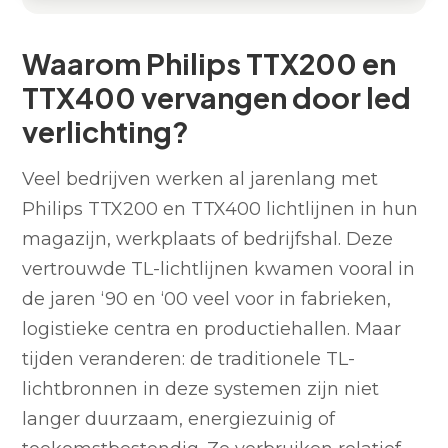
Waarom Philips TTX200 en TTX400 vervangen door
Retrofit met led tubes of led TL buizen: waarom niet
De beste alternatieven: volledige vervanging of
Technische aandachtspunten bij vervanging
Welke lichtprestaties zijn passend voor jouw
Praktische tips voor implementatie en
Waarom Philips TTX200 en
led verlichting?
kiezen?
ombouwset
toepassing?
toekomstbestendigheid
TTX400 vervangen door led
verlichting?
Veel bedrijven werken al jarenlang met
Philips TTX200 en TTX400 lichtlijnen in hun
magazijn, werkplaats of bedrijfshal. Deze
vertrouwde TL-lichtlijnen kwamen vooral in
de jaren ‘90 en ‘00 veel voor in fabrieken,
logistieke centra en productiehallen. Maar
tijden veranderen: de traditionele TL-
lichtbronnen in deze systemen zijn niet
langer duurzaam, energiezuinig of