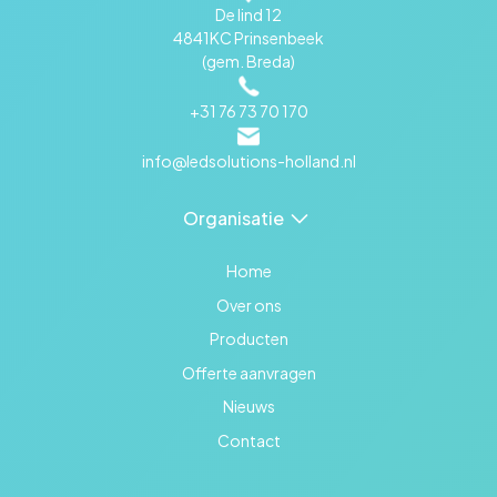
De lind 12
4841KC Prinsenbeek
(gem. Breda)
+31 76 73 70 170
info@ledsolutions-holland.nl
Organisatie
Home
Over ons
Producten
Offerte aanvragen
Nieuws
Contact