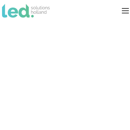
Philips TTX200 en
TTX400 lichtlijnen
vervangen door LED: zo
werkt het
Uitgebreide uitleg over het professioneel